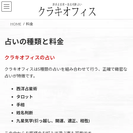
コ
ナ
ン
ビ
テ
ゲ
ン
ー
HOME
料金
ツ
シ
へ
ョ
ス
ン
占いの種類と料金
キ
に
ッ
移
プ
動
クラキオフィスの占い
クラキオフィスは5種類の占いを組み合わせて行う、正確で緻密な
占いが特徴です。
西洋占星術
タロット
手相
姓名判断
九星気学(引っ越し、開運、適正、相性)